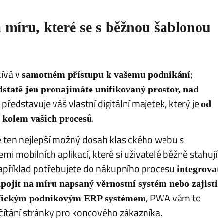
míru, které se s běžnou šablonou
čívá v
;
samotném přístupu k vašemu podnikání
dstatě jen pronajímáte unifikovaný prostor, nad
ředstavuje váš vlastní digitální majetek, který je
od
.
 kolem vašich procesů
 ten nejlepší možný dosah klasického webu s
emi mobilních aplikací, které si uživatelé běžně stahují
apříklad potřebujete do nákupního procesu
integrova
pojit na míru napsaný věrnostní systém nebo zajisti
, PWA vám to
cifickým podnikovým ERP systémem
ítání stránky pro koncového zákazníka.