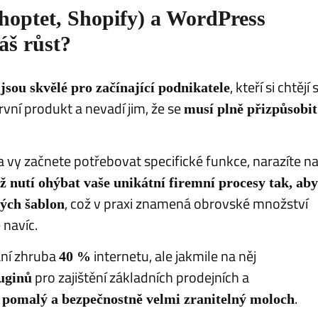
Shoptet, Shopify) a WordPress
áš růst?
y
, kteří si chtějí 
jsou skvělé pro začínající podnikatele
vní produkt a nevadí jim, že se
musí plně přizpůsobit
a vy začnete potřebovat specifické funkce, narazíte n
ž nutí ohýbat vaše unikátní firemní procesy tak, aby
, což v praxi znamená obrovské množství
ných šablon
 navíc.
ání zhruba
internetu, ale jakmile na něj
40 %
pro zajištění základních prodejních a
uginů
.
j pomalý a bezpečnostně velmi zranitelný moloch