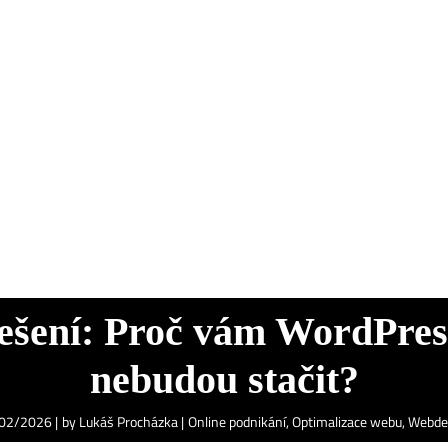
ešení: Proč vám WordPress
nebudou stačit?
02/2026
by
Lukáš Procházka
Online podnikání
,
Optimalizace webu
,
Webde