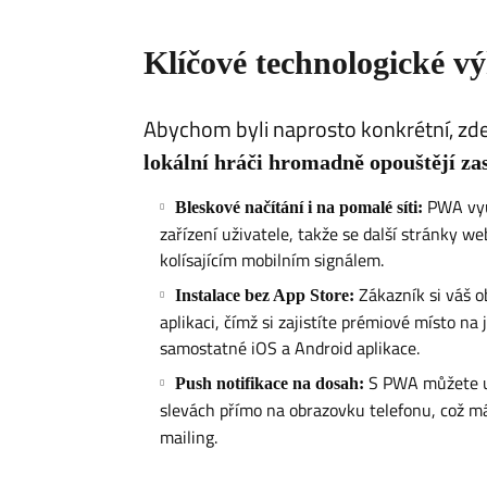
​Klíčové technologické
​Abychom byli naprosto konkrétní, zd
lokální hráči hromadně opouštějí za
PWA využ
Bleskové načítání i na pomalé síti:
zařízení uživatele, takže se další stránky we
kolísajícím mobilním signálem.
Zákazník si váš o
Instalace bez App Store:
aplikaci, čímž si zajistíte prémiové místo na
samostatné iOS a Android aplikace.
S PWA můžete už
Push notifikace na dosah:
slevách přímo na obrazovku telefonu, což má
mailing.