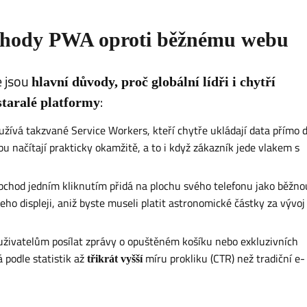
 výhody PWA oproti běžnému webu
e jsou
hlavní důvody, proč globální lídři i chytří
:
staralé platformy
ívá takzvané Service Workers, kteří chytře ukládají data přímo 
bu načítají prakticky okamžitě, a to i když zákazník jede vlakem s
bchod jedním kliknutím přidá na plochu svého telefonu jako běžno
 jeho displeji, aniž byste museli platit astronomické částky za vývoj
ivatelům posílat zprávy o opuštěném košíku nebo exkluzivních
 podle statistik až
míru prokliku (CTR) než tradiční e-
třikrát vyšší