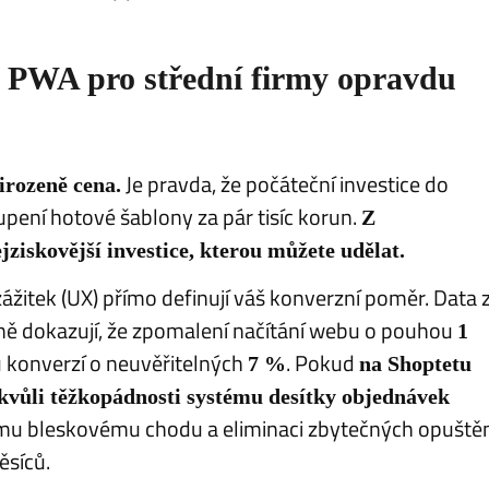
j PWA pro střední firmy opravdu
Je pravda, že počáteční investice do
irozeně cena.
pení hotové šablony za pár tisíc korun.
Z
jziskovější investice, kterou můžete udělat.
zážitek (UX) přímo definují váš konverzní poměr. Data 
ě dokazují, že zpomalení načítání webu o pouhou
1
konverzí o neuvěřitelných
. Pokud
7 %
na Shoptetu
vůli těžkopádnosti systému desítky objednávek
ému bleskovému chodu a eliminaci zbytečných opuště
ěsíců.