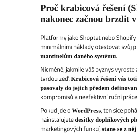
​Proč krabicová řešení (
nakonec začnou brzdit v
​Platformy jako Shoptet nebo Shopif
minimálními náklady otestovat svůj pr
.
mantinelům daného systému
​Nicméně, jakmile váš byznys vyroste 
tvrdou zeď.
Krabicová řešení vás toti
pasovaly do jejich předem definova
kompromisů a neefektivní ruční práce
Pokud jde o
, ten sice poh
WordPress
nainstalujete
desítky doplňkových pl
marketingových funkcí,
stane se z ně