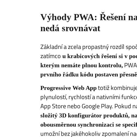
​Výhody PWA: Řešení na 
nedá srovnávat
​Základní a zcela propastný rozdíl spo
zatímco
u krabicových řešení si v po
PWA p
kterým nemáte plnou kontrolu,
prvního řádku kódu postaven přesně
totiž kombinuje
Progressive Web App
plynulostí, rychlostí a nativními funkc
App Store nebo Google Play. Pokud n
složitý 3D konfigurátor produktů, na
obousměrnou synchronizaci se spe
umožní bez jakéhokoliv zpomalení nač