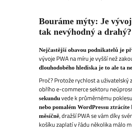
​Bouráme mýty: Je vývo
tak nevýhodný a drahý?
Nejčastější obavou podnikatelů je př
vývoje PWA na míru je vyšší než zakou
dlouhodobého hlediska je to ale ta ne
​Proč? Protože rychlost a uživatelský 
obřího e-commerce sektoru neúprosn
vede k průměrnému poklesu 
sekundu
nebo pomalém WordPressu ztrácíte k
, dražší PWA se vám díky sv
měsíčně
košíku zaplatí v řádu několika málo m