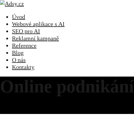
Úvod
Webové aplikace s AI
SEO pro AI
Reklamní kampaně
Reference
Blog
O nás
Kontakty
Online podnikání