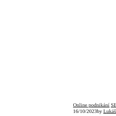
Online podnikání
S
16/10/2023
by
Lukáš