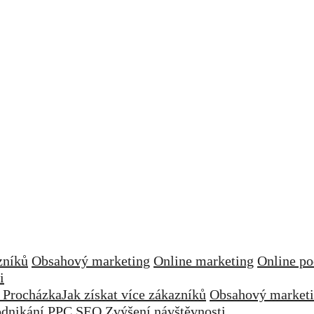
zníků
Obsahový marketing
Online marketing
Online po
i
 Procházka
Jak získat více zákazníků
Obsahový market
odnikání
PPC
SEO
Zvýšení návštěvnosti