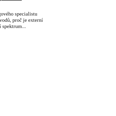
ového specialistu
odů, proč je externí
í spektrum...