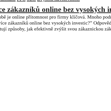
íce zákazníků online bez vysokých i
obě je online přítomnost pro firmy klíčová. Mnoho podn
 více zákazníků online bez vysokých investic?” Odpově
tují způsoby, jak efektivně zvýšit svou zákaznickou zák