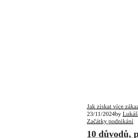
Jak získat více záka
23/11/2024
by
Lukáš
Začátky podnikání
10 důvodů, p