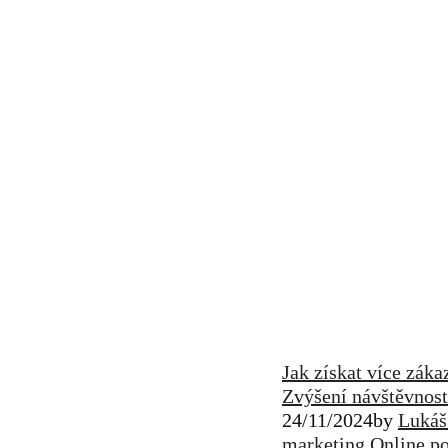
Jak získat více záka
Zvýšení návštěvnost
24/11/2024
by
Lukáš
marketing
Online p