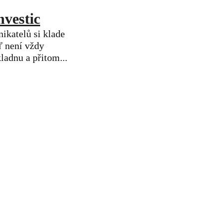
nvestic
ikatelů si klade
ď není vždy
ladnu a přitom...