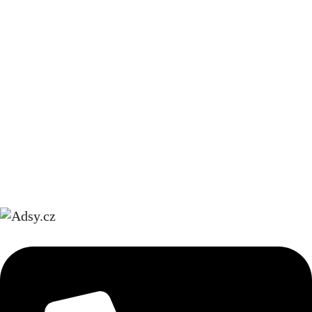
správný záleží na vašich individuálních...
READ MORE
1
2