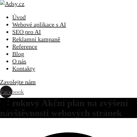
Úvod
Webové aplikace s AI
SEO pro AI
Reklamní kampaně
Reference
Blog
O nás
Kontakty
Zavolejte nám
Facebook
9 krokový Akční plán na zvýšení
návštěvnosti webových stránek