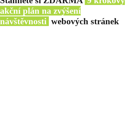
Stáhněte si ZDARMA
9 krokový
akční plán na zvýšení
návštěvnosti
webových stránek